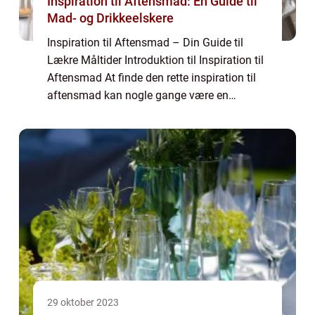
Inspiration til Aftensmad: En Guide til
Mad- og Drikkeelskere
Inspiration til Aftensmad – Din Guide til
Lækre Måltider Introduktion til Inspiration til
Aftensmad At finde den rette inspiration til
aftensmad kan nogle gange være en
udfordring, især for dem af os, der elsker
mad og ønsker at forkæle smagslø...
29 oktober 2023