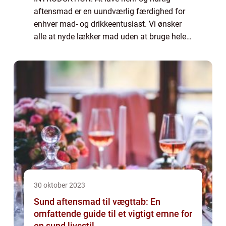
aftensmad er en uundværlig færdighed for
enhver mad- og drikkeentusiast. Vi ønsker
alle at nyde lækker mad uden at bruge hele
aftenen i køkkenet. I denne artikel vil vi
udforske begrebet nem og hurtig aftensmad
og ...
30 oktober 2023
Sund aftensmad til vægttab: En
omfattende guide til et vigtigt emne for
en sund livsstil