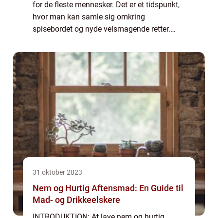
for de fleste mennesker. Det er et tidspunkt,
hvor man kan samle sig omkring
spisebordet og nyde velsmagende retter.
Men hvad definerer egentlig “god
aftensmad”? Og hvordan er denne vigtige
målt...
31 oktober 2023
Nem og Hurtig Aftensmad: En Guide til
Mad- og Drikkeelskere
INTRODUKTION: At lave nem og hurtig