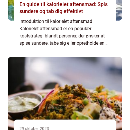
En guide til kalorielet aftensmad: Spis
sundere og tab dig effektivt
Introduktion til kalorielet aftensmad
Kalorielet aftensmad er en populær
koststrategi blandt personer, der ønsker at
spise sundere, tabe sig eller opretholde en
slankere krop. Ved at tilpasse
aftenmåltiderne så de indeholder færre
kalorier, kan man o...
29 oktober 2023