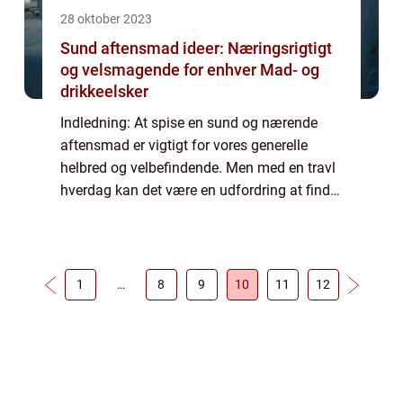
28 oktober 2023
Sund aftensmad ideer: Næringsrigtigt
og velsmagende for enhver Mad- og
drikkeelsker
Indledning: At spise en sund og nærende
aftensmad er vigtigt for vores generelle
helbred og velbefindende. Men med en travl
hverdag kan det være en udfordring at finde
på sunde og appetitlige måltider hver aften.
Derfor er det afgørende at have en br...
1
…
8
9
10
11
12