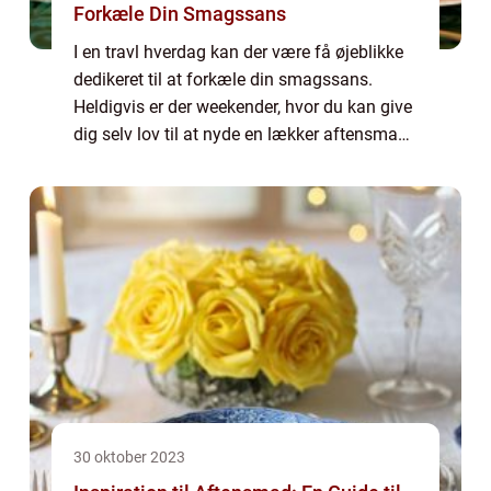
Forkæle Din Smagssans
I en travl hverdag kan der være få øjeblikke
dedikeret til at forkæle din smagssans.
Heldigvis er der weekender, hvor du kan give
dig selv lov til at nyde en lækker aftensmad
og opleve kulinariske oplevelser. I denne
artikel vil vi dykke ned i, hvord...
30 oktober 2023