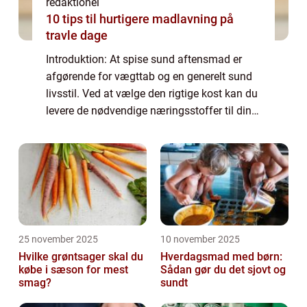
redaktionel
10 tips til hurtigere madlavning på
travle dage
Introduktion: At spise sund aftensmad er
afgørende for vægttab og en generelt sund
livsstil. Ved at vælge den rigtige kost kan du
levere de nødvendige næringsstoffer til din
krop, samtidig med at du forbrænder fedt og
forbedrer din metabolisme. Denne...
25 november 2025
10 november 2025
Hvilke grøntsager skal du
Hverdagsmad med børn:
købe i sæson for mest
Sådan gør du det sjovt og
smag?
sundt