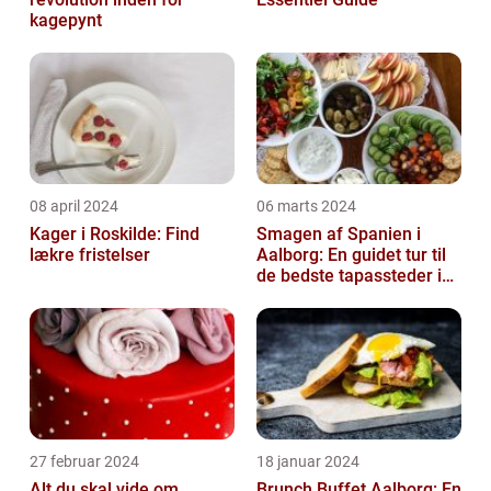
kagepynt
08 april 2024
06 marts 2024
Kager i Roskilde: Find
Smagen af Spanien i
lækre fristelser
Aalborg: En guidet tur til
de bedste tapassteder i
byen
27 februar 2024
18 januar 2024
Alt du skal vide om
Brunch Buffet Aalborg: En