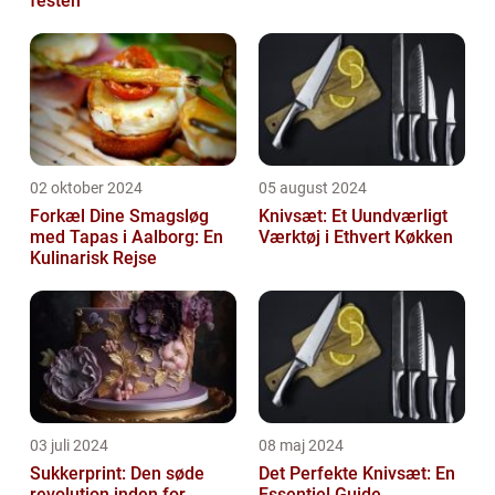
festen
02 oktober 2024
05 august 2024
Forkæl Dine Smagsløg
Knivsæt: Et Uundværligt
med Tapas i Aalborg: En
Værktøj i Ethvert Køkken
Kulinarisk Rejse
03 juli 2024
08 maj 2024
Sukkerprint: Den søde
Det Perfekte Knivsæt: En
revolution inden for
Essentiel Guide