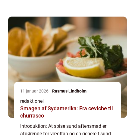
krop, samtidig med at du forbrænder fedt og
forbedrer din metabolisme. Denne...
11 januar 2026
Rasmus Lindholm
redaktionel
Smagen af Sydamerika: Fra ceviche til
churrasco
Introduktion: At spise sund aftensmad er
afgørende for vægttab og en generelt sund