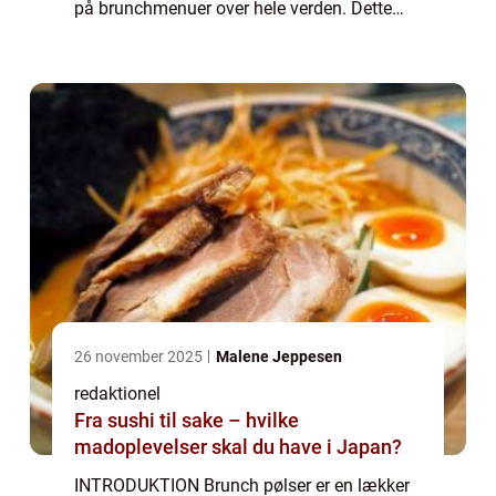
på brunchmenuer over hele verden. Dette
står som et bevis på, at pølser kan være
mere end bare en typisk ingrediens i en ...
26 november 2025
Malene Jeppesen
redaktionel
Fra sushi til sake – hvilke
madoplevelser skal du have i Japan?
INTRODUKTION Brunch pølser er en lækker