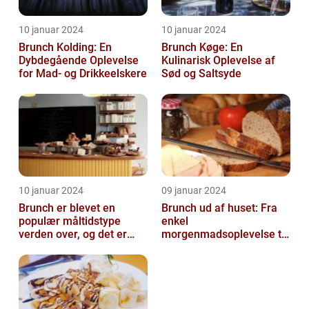
10 januar 2024
10 januar 2024
Brunch Kolding: En
Brunch Køge: En
Dybdegående Oplevelse
Kulinarisk Oplevelse af
for Mad- og Drikkeelskere
Sød og Saltsyde
10 januar 2024
09 januar 2024
Brunch er blevet en
Brunch ud af huset: Fra
populær måltidstype
enkel
verden over, og det er
morgenmadsoplevelse til
intet undtagelsen i
luksuriøs fest i munden
Silkeborg