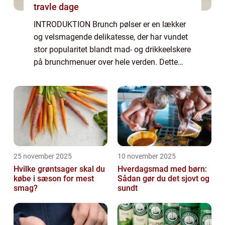
travle dage
INTRODUKTION Brunch pølser er en lækker
og velsmagende delikatesse, der har vundet
stor popularitet blandt mad- og drikkeelskere
på brunchmenuer over hele verden. Dette
står som et bevis på, at pølser kan være
mere end bare en typisk ingrediens i en ...
25 november 2025
10 november 2025
Hvilke grøntsager skal du
Hverdagsmad med børn:
købe i sæson for mest
Sådan gør du det sjovt og
smag?
sundt