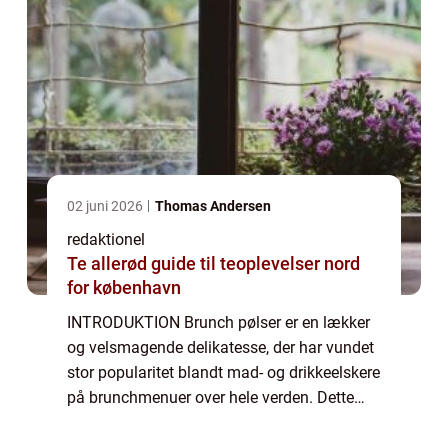
02 juni 2026
Thomas Andersen
redaktionel
Te allerød guide til teoplevelser nord
for københavn
INTRODUKTION Brunch pølser er en lækker
og velsmagende delikatesse, der har vundet
stor popularitet blandt mad- og drikkeelskere
på brunchmenuer over hele verden. Dette
står som et bevis på, at pølser kan være
mere end bare en typisk ingrediens i en ...