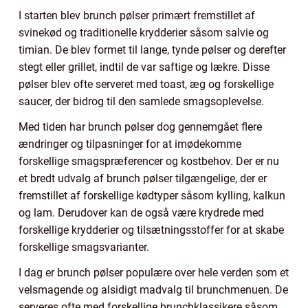
I starten blev brunch pølser primært fremstillet af
svinekød og traditionelle krydderier såsom salvie og
timian. De blev formet til lange, tynde pølser og derefter
stegt eller grillet, indtil de var saftige og lækre. Disse
pølser blev ofte serveret med toast, æg og forskellige
saucer, der bidrog til den samlede smagsoplevelse.
Med tiden har brunch pølser dog gennemgået flere
ændringer og tilpasninger for at imødekomme
forskellige smagspræferencer og kostbehov. Der er nu
et bredt udvalg af brunch pølser tilgængelige, der er
fremstillet af forskellige kødtyper såsom kylling, kalkun
og lam. Derudover kan de også være krydrede med
forskellige krydderier og tilsætningsstoffer for at skabe
forskellige smagsvarianter.
I dag er brunch pølser populære over hele verden som et
velsmagende og alsidigt madvalg til brunchmenuen. De
serveres ofte med forskellige brunchklassikere såsom