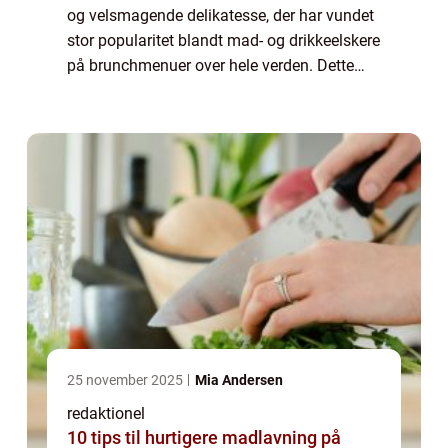
og velsmagende delikatesse, der har vundet
stor popularitet blandt mad- og drikkeelskere
på brunchmenuer over hele verden. Dette
står som et bevis på, at pølser kan være
mere end bare en typisk ingrediens i en ...
25 november 2025
Mia Andersen
redaktionel
10 tips til hurtigere madlavning på