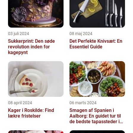
03 juli 2024
08 maj 2024
Sukkerprint: Den søde
Det Perfekte Knivsæt: En
revolution inden for
Essentiel Guide
kagepynt
08 april 2024
06 marts 2024
Kager i Roskilde: Find
Smagen af Spanien i
lækre fristelser
Aalborg: En guidet tur til
de bedste tapassteder i
byen