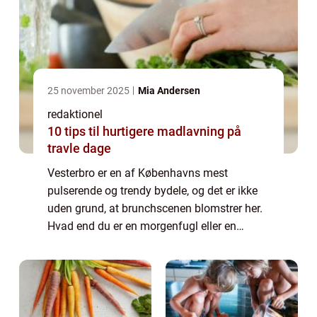
25 november 2025
Mia Andersen
redaktionel
10 tips til hurtigere madlavning på
travle dage
Vesterbro er en af Københavns mest
pulserende og trendy bydele, og det er ikke
uden grund, at brunchscenen blomstrer her.
Hvad end du er en morgenfugl eller en
brunch-entusiast, så er mulighederne
uendelige på Vesterbro. Her kan du nyde alt
fra klass...