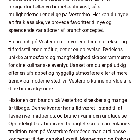
morgenfugl eller en brunch-entusiast, så er
mulighederne uendelige på Vesterbro. Her kan du nyde
alt fra klassiske, velprøvede favoritter til nye og
spændende variationer af brunchkonceptet.
En brunch på Vesterbro er mere end bare en lækker og
tilfredsstillende måltid; det er en oplevelse. Bydelens
unikke atmosfære og mangfoldighed skaber rammerne
for dine kulinariske eventyr. Uanset om du er på udkig
efter en afslappet og hyggelig atmosfære eller et mere
trendy og moderne sted, vil Vesterbro kunne opfylde alle
dine brunchdrømme.
Historien om brunch på Vesterbro strækker sig mange
år tilbage. Denne kvarter har altid været i stand til at
favne nye madtrends, og brunch var ingen undtagelse.
Oprindeligt blev brunchen betragtet som en amerikansk
tradition, men på Vesterbro formåede man at tilpasse
konceptet til den danske livsstil. Morgenmad og frokost