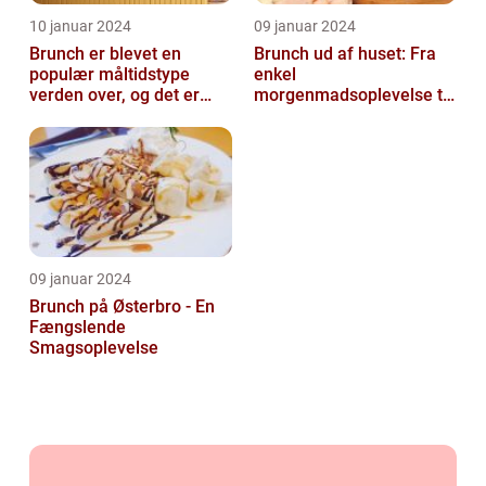
10 januar 2024
09 januar 2024
Brunch er blevet en
Brunch ud af huset: Fra
populær måltidstype
enkel
verden over, og det er
morgenmadsoplevelse til
intet undtagelsen i
luksuriøs fest i munden
Silkeborg
09 januar 2024
Brunch på Østerbro - En
Fængslende
Smagsoplevelse