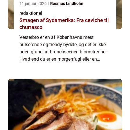
11 januar 2026
Rasmus Lindholm
redaktionel
Smagen af Sydamerika: Fra ceviche til
churrasco
Vesterbro er en af Københavns mest
pulserende og trendy bydele, og det er ikke
uden grund, at brunchscenen blomstrer her.
Hvad end du er en morgenfugl eller en
brunch-entusiast, så er mulighederne
uendelige på Vesterbro. Her kan du nyde alt
fra klass...