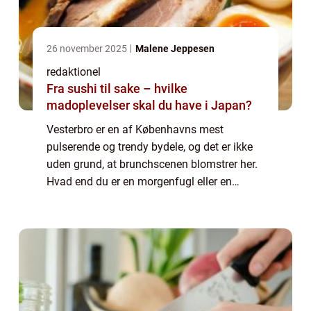
26 november 2025
Malene Jeppesen
redaktionel
Fra sushi til sake – hvilke
madoplevelser skal du have i Japan?
Vesterbro er en af Københavns mest
pulserende og trendy bydele, og det er ikke
uden grund, at brunchscenen blomstrer her.
Hvad end du er en morgenfugl eller en
brunch-entusiast, så er mulighederne
uendelige på Vesterbro. Her kan du nyde alt
fra klass...