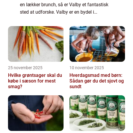
en lækker brunch, så er Valby et fantastisk
sted at udforske. Valby er en bydel i
København, Danmarks hovedstad, der er
kendt for sin hyggelige atmosfære og en
bre...
25 november 2025
10 november 2025
Hvilke grøntsager skal du
Hverdagsmad med børn:
købe i sæson for mest
Sådan gør du det sjovt og
smag?
sundt