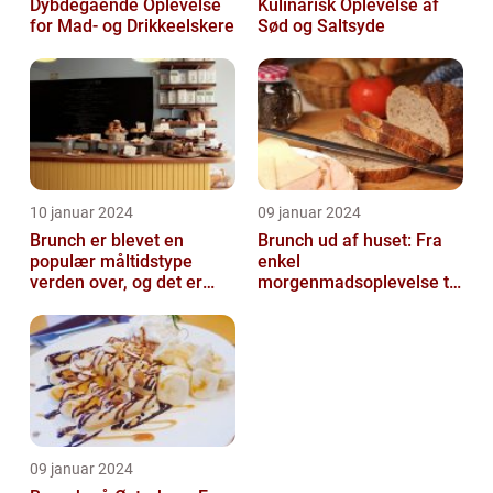
Dybdegående Oplevelse
Kulinarisk Oplevelse af
for Mad- og Drikkeelskere
Sød og Saltsyde
10 januar 2024
09 januar 2024
Brunch er blevet en
Brunch ud af huset: Fra
populær måltidstype
enkel
verden over, og det er
morgenmadsoplevelse til
intet undtagelsen i
luksuriøs fest i munden
Silkeborg
09 januar 2024