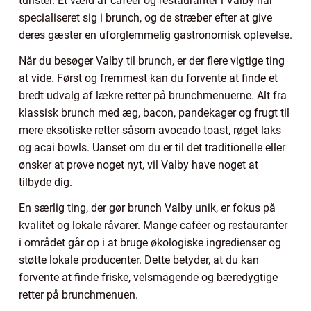
turister. Et væld af caféer og restauranter i Valby har
specialiseret sig i brunch, og de stræber efter at give
deres gæster en uforglemmelig gastronomisk oplevelse.
Når du besøger Valby til brunch, er der flere vigtige ting
at vide. Først og fremmest kan du forvente at finde et
bredt udvalg af lækre retter på brunchmenuerne. Alt fra
klassisk brunch med æg, bacon, pandekager og frugt til
mere eksotiske retter såsom avocado toast, røget laks
og acai bowls. Uanset om du er til det traditionelle eller
ønsker at prøve noget nyt, vil Valby have noget at
tilbyde dig.
En særlig ting, der gør brunch Valby unik, er fokus på
kvalitet og lokale råvarer. Mange caféer og restauranter
i området går op i at bruge økologiske ingredienser og
støtte lokale producenter. Dette betyder, at du kan
forvente at finde friske, velsmagende og bæredygtige
retter på brunchmenuen.