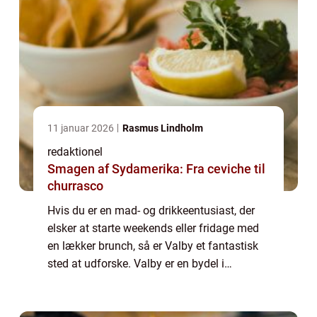
11 januar 2026
Rasmus Lindholm
redaktionel
Smagen af Sydamerika: Fra ceviche til
churrasco
Hvis du er en mad- og drikkeentusiast, der
elsker at starte weekends eller fridage med
en lækker brunch, så er Valby et fantastisk
sted at udforske. Valby er en bydel i
København, Danmarks hovedstad, der er
kendt for sin hyggelige atmosfære og en
bre...