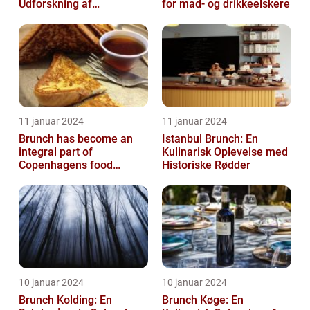
Udforskning af
for mad- og drikkeelskere
Madelskeres Drøm
11 januar 2024
11 januar 2024
Brunch has become an
Istanbul Brunch: En
integral part of
Kulinarisk Oplevelse med
Copenhagens food
Historiske Rødder
culture, with numerous
restaurants and cafes ...
10 januar 2024
10 januar 2024
Brunch Kolding: En
Brunch Køge: En