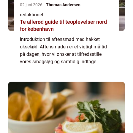
02 juni 2026
Thomas Andersen
redaktionel
Te allerød guide til teoplevelser nord
for københavn
Introduktion til aftensmad med hakket
oksekød: Aftensmaden er et vigtigt måltid
på dagen, hvor vi ønsker at tilfredsstille
vores smagsløg og samtidig indtage
næringsrig mad. En populær og alsidig
ingrediens, der kan bruges til at kreere
mange forskel...