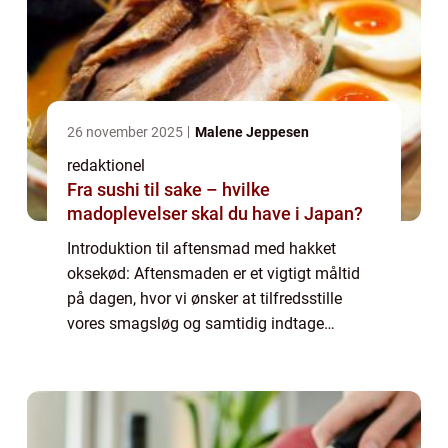
26 november 2025
Malene Jeppesen
redaktionel
Fra sushi til sake – hvilke
madoplevelser skal du have i Japan?
Introduktion til aftensmad med hakket
oksekød: Aftensmaden er et vigtigt måltid
på dagen, hvor vi ønsker at tilfredsstille
vores smagsløg og samtidig indtage
næringsrig mad. En populær og alsidig
ingrediens, der kan bruges til at kreere
mange forskel...