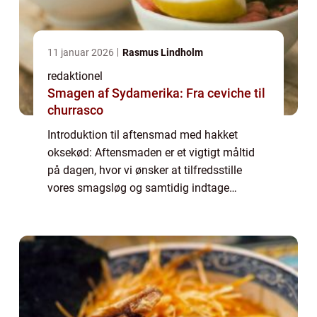
11 januar 2026
Rasmus Lindholm
redaktionel
Smagen af Sydamerika: Fra ceviche til
churrasco
Introduktion til aftensmad med hakket
oksekød: Aftensmaden er et vigtigt måltid
på dagen, hvor vi ønsker at tilfredsstille
vores smagsløg og samtidig indtage
næringsrig mad. En populær og alsidig
ingrediens, der kan bruges til at kreere
mange forskel...