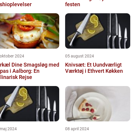
shioplevelser
festen
 oktober 2024
05 august 2024
rkæl Dine Smagsløg med
Knivsæt: Et Uundværligt
pas i Aalborg: En
Værktøj i Ethvert Køkken
linarisk Rejse
 maj 2024
08 april 2024