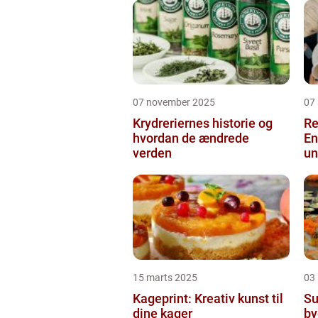
07 november 2025
07
Krydreriernes historie og
Re
hvordan de ændrede
En
verden
un
15 marts 2025
03
Kageprint: Kreativ kunst til
Su
dine kager
by