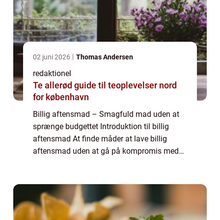
02 juni 2026
Thomas Andersen
redaktionel
Te allerød guide til teoplevelser nord
for københavn
Billig aftensmad – Smagfuld mad uden at
sprænge budgettet Introduktion til billig
aftensmad At finde måder at lave billig
aftensmad uden at gå på kompromis med
smag og ernæring er en udfordring for
mange mennesker. I denne artikel vil vi
udfors...