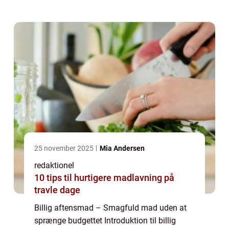
smag og ernæring er en udfordring for
mange mennesker. I denne artikel vil vi
udfors...
25 november 2025
Mia Andersen
redaktionel
10 tips til hurtigere madlavning på
travle dage
Billig aftensmad – Smagfuld mad uden at
sprænge budgettet Introduktion til billig