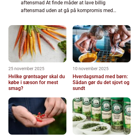
aftensmad At finde måder at lave billig
aftensmad uden at gå på kompromis med
smag og ernæring er en udfordring for
mange mennesker. I denne artikel vil vi
udfors...
25 november 2025
10 november 2025
Hvilke grøntsager skal du
Hverdagsmad med børn:
købe i sæson for mest
Sådan gør du det sjovt og
smag?
sundt