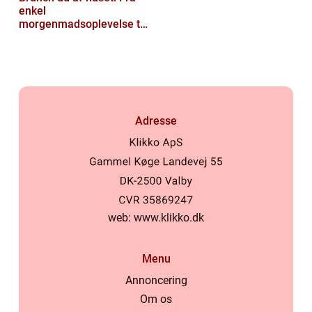
enkel
morgenmadsoplevelse til
luksuriøs fest i munden
Adresse
web:
www.klikko.dk
Menu
Annoncering
Om os