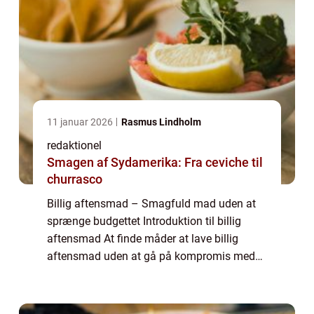
11 januar 2026
Rasmus Lindholm
redaktionel
Smagen af Sydamerika: Fra ceviche til
churrasco
Billig aftensmad – Smagfuld mad uden at
sprænge budgettet Introduktion til billig
aftensmad At finde måder at lave billig
aftensmad uden at gå på kompromis med
smag og ernæring er en udfordring for
mange mennesker. I denne artikel vil vi
udfors...