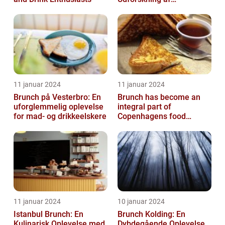
Madelskeres Drøm
11 januar 2024
11 januar 2024
Brunch på Vesterbro: En
Brunch has become an
uforglemmelig oplevelse
integral part of
for mad- og drikkeelskere
Copenhagens food
culture, with numerous
restaurants and cafes ...
11 januar 2024
10 januar 2024
Istanbul Brunch: En
Brunch Kolding: En
Kulinarisk Oplevelse med
Dybdegående Oplevelse