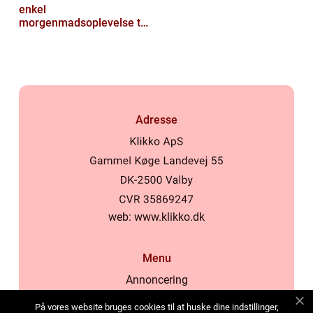
enkel
morgenmadsoplevelse til
luksuriøs fest i munden
Adresse
web:
www.klikko.dk
Menu
Annoncering
Om os
På vores website bruges cookies til at huske dine indstillinger,