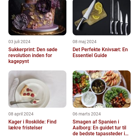
03 juli 2024
08 maj 2024
Sukkerprint: Den søde
Det Perfekte Knivsæt: En
revolution inden for
Essentiel Guide
kagepynt
08 april 2024
06 marts 2024
Kager i Roskilde: Find
Smagen af Spanien i
lækre fristelser
Aalborg: En guidet tur til
de bedste tapassteder i