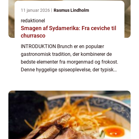
11 januar 2026
Rasmus Lindholm
redaktionel
Smagen af Sydamerika: Fra ceviche til
churrasco
INTRODUKTION Brunch er en populær
gastronomisk tradition, der kombinerer de
bedste elementer fra morgenmad og frokost.
Denne hyggelige spiseoplevelse, der typisk
serveres i weekenden, tilbyder en bred vifte
af lækre retter, der tilfredsstiller både m...