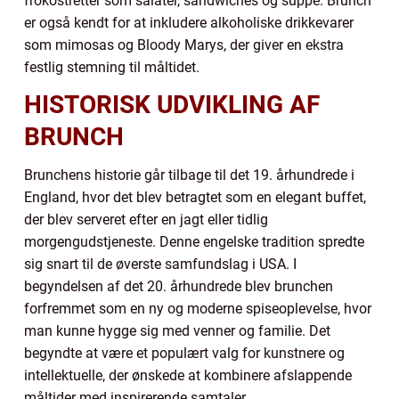
frokostretter som salater, sandwiches og suppe. Brunch
er også kendt for at inkludere alkoholiske drikkevarer
som mimosas og Bloody Marys, der giver en ekstra
festlig stemning til måltidet.
HISTORISK UDVIKLING AF
BRUNCH
Brunchens historie går tilbage til det 19. århundrede i
England, hvor det blev betragtet som en elegant buffet,
der blev serveret efter en jagt eller tidlig
morgengudstjeneste. Denne engelske tradition spredte
sig snart til de øverste samfundslag i USA. I
begyndelsen af det 20. århundrede blev brunchen
forfremmet som en ny og moderne spiseoplevelse, hvor
man kunne hygge sig med venner og familie. Det
begyndte at være et populært valg for kunstnere og
intellektuelle, der ønskede at kombinere afslappende
måltider med inspirerende samtaler.