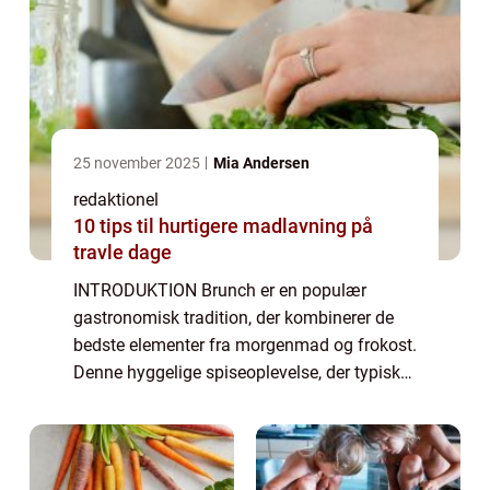
25 november 2025
Mia Andersen
redaktionel
10 tips til hurtigere madlavning på
travle dage
INTRODUKTION Brunch er en populær
gastronomisk tradition, der kombinerer de
bedste elementer fra morgenmad og frokost.
Denne hyggelige spiseoplevelse, der typisk
serveres i weekenden, tilbyder en bred vifte
af lækre retter, der tilfredsstiller både m...