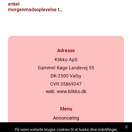
enkel
morgenmadsoplevelse til
luksuriøs fest i munden
Adresse
web:
www.klikko.dk
Menu
Annoncering
Om os
På vores website bruges cookies til at huske dine indstillinger,