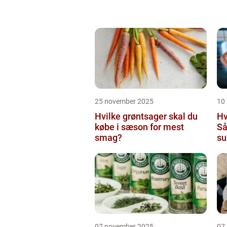
25 november 2025
10
Hvilke grøntsager skal du
Hv
købe i sæson for mest
Så
smag?
su
07 november 2025
07