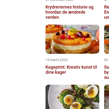
Krydreriernes historie og
Re
hvordan de ændrede
En
verden
un
15 marts 2025
03
Kageprint: Kreativ kunst til
Su
dine kager
by
su