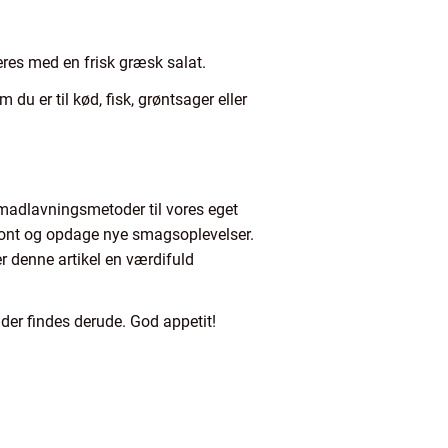
res med en frisk græsk salat.
u er til kød, fisk, grøntsager eller
 madlavningsmetoder til vores eget
isont og opdage nye smagsoplevelser.
er denne artikel en værdifuld
der findes derude. God appetit!