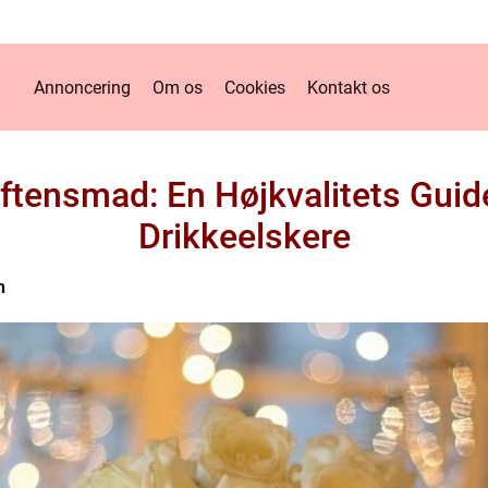
Annoncering
Om os
Cookies
Kontakt os
Aftensmad: En Højkvalitets Guid
Drikkeelskere
n