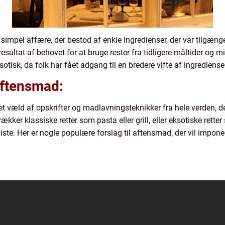
n simpel affære, der bestod af enkle ingredienser, der var tilgæn
esultat af behovet for at bruge rester fra tidligere måltider og 
tisk, da folk har fået adgang til en bredere vifte af ingredienser
aftensmad:
 et væld af opskrifter og madlavningsteknikker fra hele verden, d
er klassiske retter som pasta eller grill, eller eksotiske retter 
ste. Her er nogle populære forslag til aftensmad, der vil impone