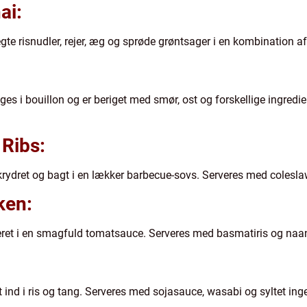
ai:
gte risnudler, rejer, æg og sprøde grøntsager i en kombination a
ges i bouillon og er beriget med smør, ost og forskellige ingredi
Ribs:
krydret og bagt i en lækker barbecue-sovs. Serveres med colesla
ken:
geret i en smagfuld tomatsauce. Serveres med basmatiris og naa
let ind i ris og tang. Serveres med sojasauce, wasabi og syltet ing