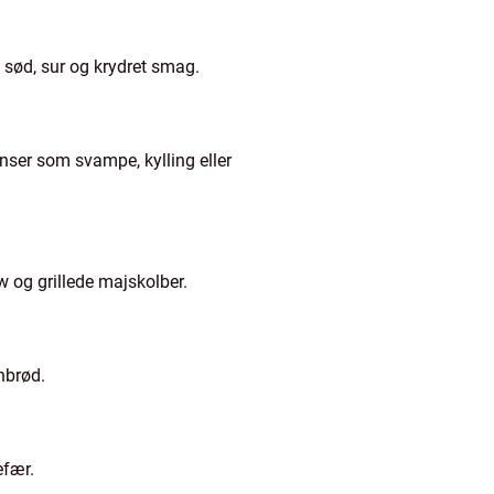
f sød, sur og krydret smag.
enser som svampe, kylling eller
w og grillede majskolber.
nbrød.
efær.