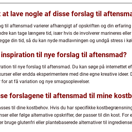
 at lave nogle af disse forslag til aftensm
ag til aftensmad varierer afhængigt af opskriften og din erfaring
re kan tage længere tid, især hvis de involverer marineres eller 
ægge din tid, så du kan nyde madlavningen og undgå stress i kø
inspiration til nye forslag til aftensmad?
tion til nye forslag til aftensmad. Du kan søge på internettet ef
urser eller endda eksperimentere med dine egne kreative ideer. D
r for at få variation og nye smagsoplevelser.
se forslagene til aftensmad til mine kost
passes til dine kostbehov. Hvis du har specifikke kostbegrænsninge
enser eller følge alternative opskrifter, der passer til din kost. 
ler bruge glutenfri eller plantebaserede alternativer til ingrediens