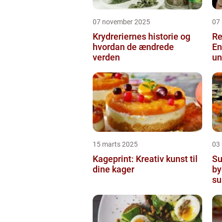
07 november 2025
07
Krydreriernes historie og
Re
hvordan de ændrede
En
verden
un
15 marts 2025
03
Kageprint: Kreativ kunst til
Su
dine kager
by
su