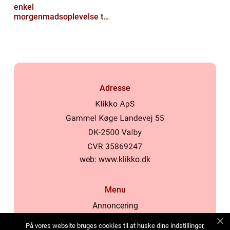
enkel
morgenmadsoplevelse til
luksuriøs fest i munden
Adresse
web:
www.klikko.dk
Menu
Annoncering
Om os
På vores website bruges cookies til at huske dine indstillinger,