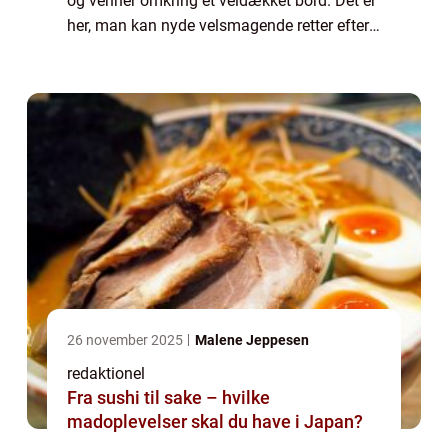
og venner omkring et veldækket bord. Det er
her, man kan nyde velsmagende retter efter
en lang dag, og lade sig forkæle af gode
smagsoplevelser. Denne artikel vil dykk...
26 november 2025
Malene Jeppesen
redaktionel
Fra sushi til sake – hvilke
madoplevelser skal du have i Japan?