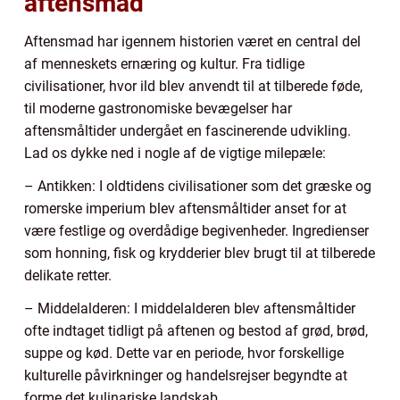
aftensmad
Aftensmad har igennem historien været en central del
af menneskets ernæring og kultur. Fra tidlige
civilisationer, hvor ild blev anvendt til at tilberede føde,
til moderne gastronomiske bevægelser har
aftensmåltider undergået en fascinerende udvikling.
Lad os dykke ned i nogle af de vigtige milepæle:
– Antikken: I oldtidens civilisationer som det græske og
romerske imperium blev aftensmåltider anset for at
være festlige og overdådige begivenheder. Ingredienser
som honning, fisk og krydderier blev brugt til at tilberede
delikate retter.
– Middelalderen: I middelalderen blev aftensmåltider
ofte indtaget tidligt på aftenen og bestod af grød, brød,
suppe og kød. Dette var en periode, hvor forskellige
kulturelle påvirkninger og handelsrejser begyndte at
forme det kulinariske landskab.