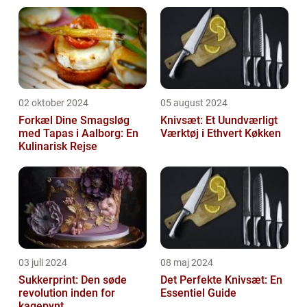
02 oktober 2024
05 august 2024
Forkæl Dine Smagsløg
Knivsæt: Et Uundværligt
med Tapas i Aalborg: En
Værktøj i Ethvert Køkken
Kulinarisk Rejse
03 juli 2024
08 maj 2024
Sukkerprint: Den søde
Det Perfekte Knivsæt: En
revolution inden for
Essentiel Guide
kagepynt