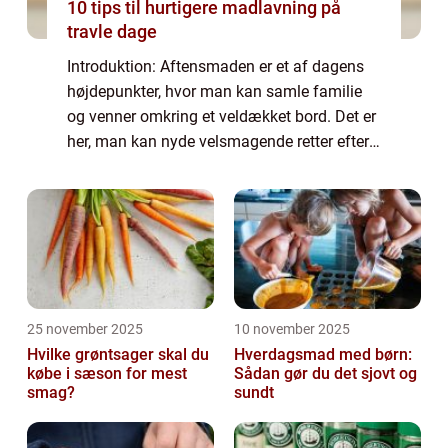
10 tips til hurtigere madlavning på
travle dage
Introduktion: Aftensmaden er et af dagens
højdepunkter, hvor man kan samle familie
og venner omkring et veldækket bord. Det er
her, man kan nyde velsmagende retter efter
en lang dag, og lade sig forkæle af gode
smagsoplevelser. Denne artikel vil dykk...
25 november 2025
10 november 2025
Hvilke grøntsager skal du
Hverdagsmad med børn:
købe i sæson for mest
Sådan gør du det sjovt og
smag?
sundt