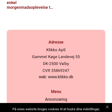
enkel
morgenmadsoplevelse til
luksuriøs fest i munden
Adresse
web:
www.klikko.dk
Menu
Annoncering
Om os
På vores website bruges cookies til at huske dine indstillinger,