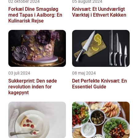
02 oktober 2024
05 august 2024
Forkæl Dine Smagsløg
Knivsæt: Et Uundværligt
med Tapas i Aalborg: En
Værktøj i Ethvert Køkken
Kulinarisk Rejse
03 juli 2024
08 maj 2024
Sukkerprint: Den søde
Det Perfekte Knivsæt: En
revolution inden for
Essentiel Guide
kagepynt