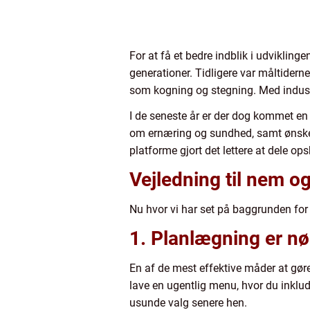
For at få et bedre indblik i udviklin
generationer. Tidligere var måltide
som kogning og stegning. Med industr
I de seneste år er der dog kommet en 
om ernæring og sundhed, samt ønsket
platforme gjort det lettere at dele op
Vejledning til nem 
Nu hvor vi har set på baggrunden for 
1. Planlægning er n
En af de mest effektive måder at gø
lave en ugentlig menu, hvor du inklud
usunde valg senere hen.