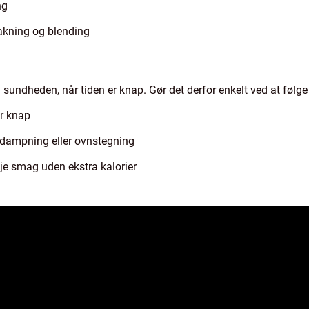
ng
akning og blending
ndheden, når tiden er knap. Gør det derfor enkelt ved at følge d
er knap
 dampning eller ovnstegning
føje smag uden ekstra kalorier