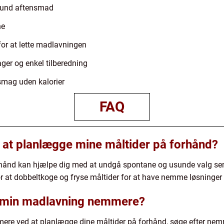
 sund aftensmad
ne
for at lette madlavningen
ger og enkel tilberedning
 smag uden kalorier
FAQ
 at planlægge mine måltider på forhånd?
rhånd kan hjælpe dig med at undgå spontane og usunde valg sen
r at dobbeltkoge og fryse måltider for at have nemme løsninger t
e min madlavning nemmere?
e ved at planlægge dine måltider på forhånd, søge efter nemme