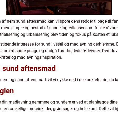
gen af nem sund aftensmad kan vi spore dens rødder tilbage til fa
rne mere simple og bestod af sunde ingredienser som friske råv
ialisering og urbanisering blev tiden og fokus på kosten et luk
stigende interesse for sund livsstil og madlavning derhjemme. D
 om at spare penge og undgå forarbejdede fødevarer. Derudover
skrifter og madlavningsinspiration.
og sund aftensmad
nem og sund aftensmad, vil vi dykke ned i de konkrete trin, du k
øglen
re din madlavning nemmere og sundere er ved at planlægge dine 
erer forskellige proteinkilder, grøntsager og hele korn. Dette vi