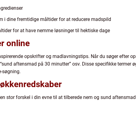
ngredienser
 i dine fremtidige måltider for at reducere madspild
ltider for at have nemme løsninger til hektiske dage
er online
inspirerende opskrifter og madlavningstips. Når du søger efter ops
sund aftensmad på 30 minutter” osv. Disse specifikke termer øge
e-søgning.
e køkkenredskaber
en stor forskel i din evne til at tilberede nem og sund aftensmad.